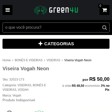
0
CATEGORIAS
Home
BONÉS E VISEIRAS
VISEIRAS
Viseira Vogah Neon
Viseira Vogah Neon
R$ 50,00
por
Sku:
32023-173
Categoria:
VISEIRAS
,
BONÉS E
à vista
R$ 48,50
economize
3%
no
VISEIRAS
,
VOGAH
Pix
Marca:
Vogah
Produto Indisponível