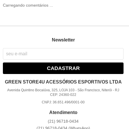
Carregando comentários ...
Newsletter
CADASTRAR
GREEN STORE4U ACESSÓRIOS ESPORTIVOS LTDA
Avenida Quintino Bocaiúva, 325, LOJA 103
-
São Francisco, Niterói
-
RJ
CEP: 24360-022
CNPJ: 36.651.496/0001-00
Atendimento
(21)
96718-0434
(21)
96718-0434
(WhatsApp)