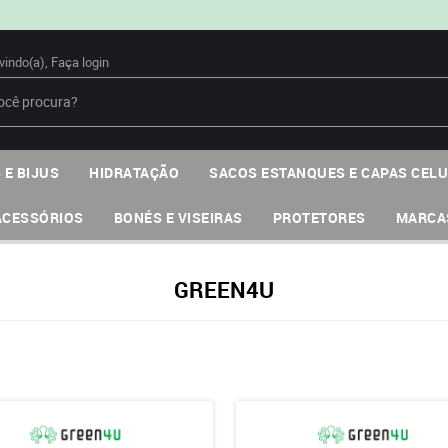
vindo(a),
Faça login
 E BIJUS
HIDRATAÇÃO
SACOS ESTANQUES E CAPAS CEL
ACESSÓRIOS
BONÉS E VISEIRAS
PROTETORES
MARCA
GREEN4U