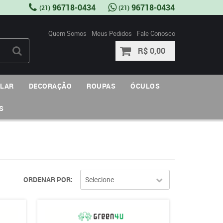
96718-0434
96718-0434
(21)
(21)
Quem Somos
Meus Pedidos
Fale Conosco
R$ 0,00
ULAR
DECORAÇÃO
ROUPAS
ÓCULOS
S
ORDENAR POR
Selecione