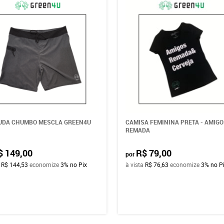
UDA CHUMBO MESCLA GREEN4U
CAMISA FEMININA PRETA - AMIGO
REMADA
$ 149,00
R$ 79,00
por
a
R$ 144,53
economize
3%
no Pix
à vista
R$ 76,63
economize
3%
no P