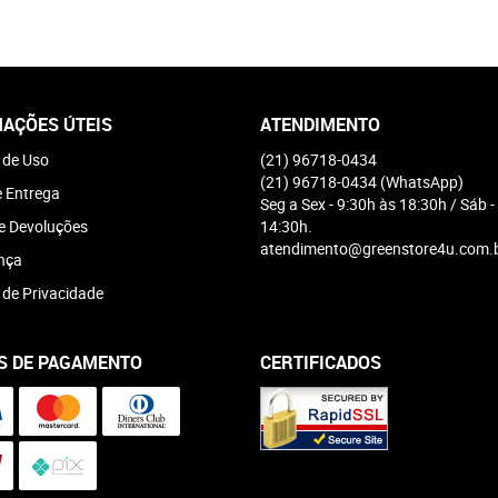
AÇÕES ÚTEIS
ATENDIMENTO
 de Uso
(21)
96718-0434
(21)
96718-0434
(WhatsApp)
e Entrega
Seg a Sex - 9:30h às 18:30h / Sáb -
e Devoluções
14:30h.
atendimento@greenstore4u.com.
nça
a de Privacidade
S DE PAGAMENTO
CERTIFICADOS