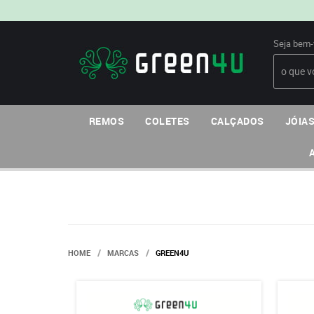
Seja bem-
REMOS
COLETES
CALÇADOS
JÓIAS
HOME
MARCAS
GREEN4U