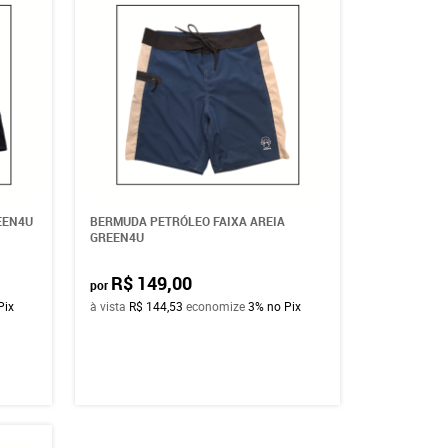
EEN4U
BERMUDA PETRÓLEO FAIXA AREIA
GREEN4U
R$ 149,00
por
Pix
à vista
R$ 144,53
economize
3%
no Pix