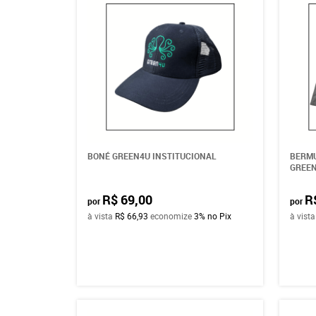
BONÉ GREEN4U INSTITUCIONAL
BERMU
GREE
R$ 69,00
R
por
por
à vista
R$ 66,93
economize
3%
no Pix
à vist