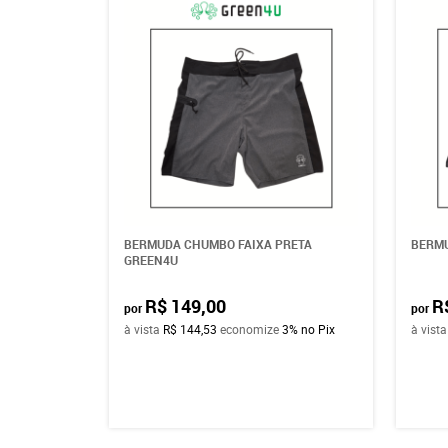
BERMUDA CHUMBO FAIXA PRETA
BERM
GREEN4U
R$ 149,00
R
por
por
à vista
R$ 144,53
economize
3%
no Pix
à vist