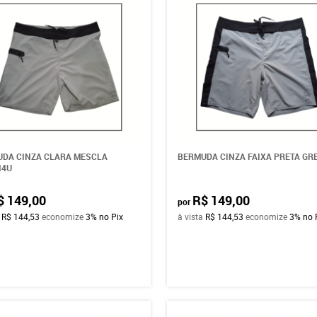
DA CINZA CLARA MESCLA
BERMUDA CINZA FAIXA PRETA GR
N4U
$ 149,00
R$ 149,00
por
a
R$ 144,53
economize
3%
no Pix
à vista
R$ 144,53
economize
3%
no 