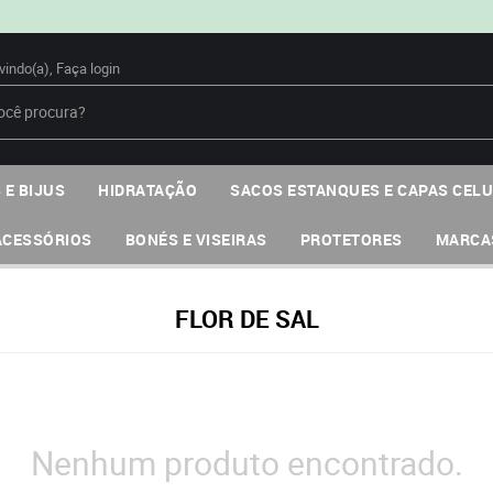
vindo(a),
Faça login
 E BIJUS
HIDRATAÇÃO
SACOS ESTANQUES E CAPAS CEL
ACESSÓRIOS
BONÉS E VISEIRAS
PROTETORES
MARCA
FLOR DE SAL
Nenhum produto encontrado.