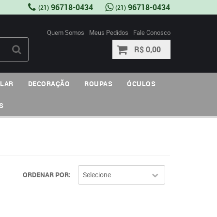
96718-0434
96718-0434
(21)
(21)
Quem Somos
Meus Pedidos
Fale Conosco
R$ 0,00
ULAR
DECORAÇÃO
ROUPAS
ÓCULOS
S
ORDENAR POR
Selecione