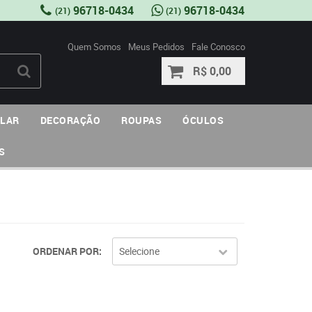
96718-0434
96718-0434
(21)
(21)
Quem Somos
Meus Pedidos
Fale Conosco
R$ 0,00
ULAR
DECORAÇÃO
ROUPAS
ÓCULOS
S
ORDENAR POR
Selecione