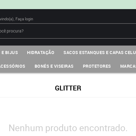
vindo(a),
Faça login
 E BIJUS
HIDRATAÇÃO
SACOS ESTANQUES E CAPAS CEL
ACESSÓRIOS
BONÉS E VISEIRAS
PROTETORES
MARCA
GLITTER
Nenhum produto encontrado.