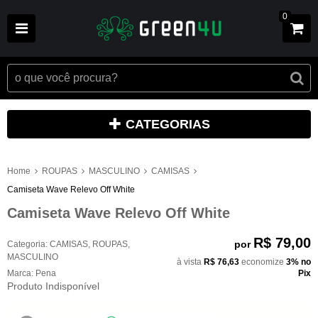
0
CATEGORIAS
Home
ROUPAS
MASCULINO
CAMISAS
Camiseta Wave Relevo Off White
Camiseta Wave Relevo Off White
R$ 79,00
por
Categoria:
CAMISAS
,
ROUPAS
,
MASCULINO
à vista
R$ 76,63
economize
3%
no
Marca:
Pena
Pix
Produto Indisponível