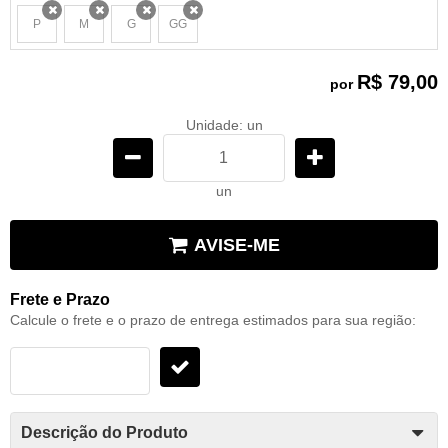
P
M
G
GG
x
x
x
x
R$ 79,00
por
Unidade: un
un
AVISE-ME
Frete e Prazo
Calcule o frete e o prazo de entrega estimados para sua região:
Descrição do Produto