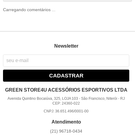
Carregando comentários ...
Newsletter
CADASTRAR
GREEN STORE4U ACESSÓRIOS ESPORTIVOS LTDA
Avenida Quintino Bocaiúva, 325, LOJA 103
-
São Francisco, Niterói
-
RJ
CEP: 24360-022
CNPJ: 36.651.496/0001-00
Atendimento
(21)
96718-0434