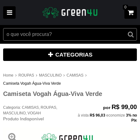
0
CATEGORIAS
Home
ROUPAS
MASCULINO
CAMISAS
Camiseta Vogah Água-Viva Verde
Camiseta Vogah Água-Viva Verde
R$ 99,00
por
Categoria:
CAMISAS
,
ROUPAS
,
MASCULINO
,
VOGAH
à vista
R$ 96,03
economize
3%
no
Produto Indisponível
Pix