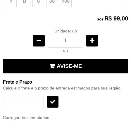
P
M
G
GG
XGG
x
x
x
x
x
R$ 99,00
por
Unidade: un
un
AVISE-ME
Frete e Prazo
Calcule o frete e o prazo de entrega estimados para sua região:
Carregando comentários ...