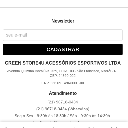
Newsletter
CADASTRAR
GREEN STORE4U ACESSÓRIOS ESPORTIVOS LTDA
Avenida Quintino Bocaiúva, 325, LOJA 103
-
São Francisco, Niterói
-
RJ
CEP: 24360-022
CNPJ: 36.651.496/0001-00
Atendimento
(21)
96718-0434
(21)
96718-0434
(WhatsApp)
Seg a Sex - 9:30h às 18:30h / Sáb - 9:30h às 14:30h.
atendimento@greenstore4u.com.br