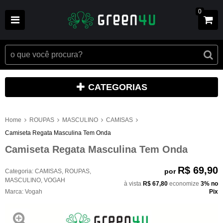
0
CATEGORIAS
Home
ROUPAS
MASCULINO
CAMISAS
Camiseta Regata Masculina Tem Onda
Camiseta Regata Masculina Tem Onda
R$ 69,90
por
Categoria:
CAMISAS
,
ROUPAS
,
MASCULINO
,
VOGAH
à vista
R$ 67,80
economize
3%
no
Marca:
Vogah
Pix