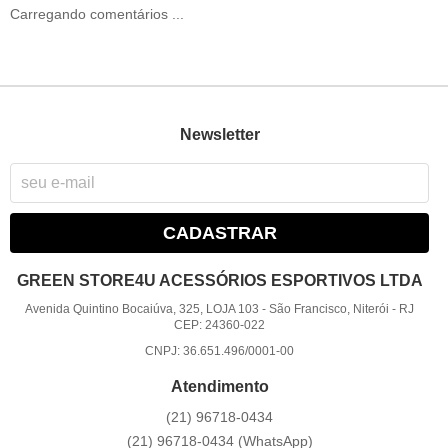
Carregando comentários ...
Newsletter
CADASTRAR
GREEN STORE4U ACESSÓRIOS ESPORTIVOS LTDA
Avenida Quintino Bocaiúva, 325, LOJA 103
-
São Francisco, Niterói
-
RJ
CEP: 24360-022
CNPJ: 36.651.496/0001-00
Atendimento
(21)
96718-0434
(21)
96718-0434
(WhatsApp)