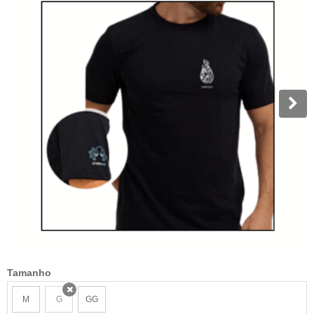
Tamanho
M
G
GG
x