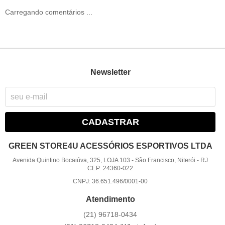
Carregando comentários ...
Newsletter
CADASTRAR
GREEN STORE4U ACESSÓRIOS ESPORTIVOS LTDA
Avenida Quintino Bocaiúva, 325, LOJA 103
-
São Francisco, Niterói
-
RJ
CEP: 24360-022
CNPJ: 36.651.496/0001-00
Atendimento
(21)
96718-0434