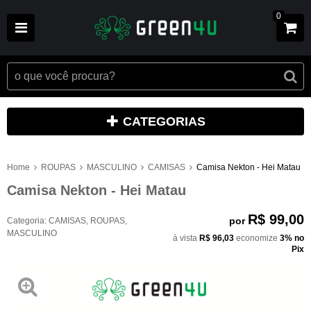
0
CATEGORIAS
Home
ROUPAS
MASCULINO
CAMISAS
Camisa Nekton - Hei Matau
Camisa Nekton - Hei Matau
R$ 99,00
por
Categoria:
CAMISAS
,
ROUPAS
,
MASCULINO
à vista
R$ 96,03
economize
3%
no
Pix