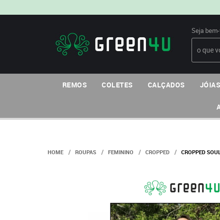
Seja bem-
REMOS
COLETES
CALÇADOS
JÓIAS
HOME
ROUPAS
FEMININO
CROPPED
CROPPED SOUL