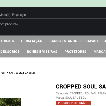
vindo(a),
Faça login
 E BIJUS
HIDRATAÇÃO
SACOS ESTANQUES E CAPAS CEL
ACESSÓRIOS
BONÉS E VISEIRAS
PROTETORES
MARCA
 SAL E SOL - O MAR ACALMA
CROPPED SOUL SAL
Categoria:
CROPPED
ROUPAS
FEMI
Marca:
SOUL SAL E SOL
PRODUTO INDISPONÍVEL