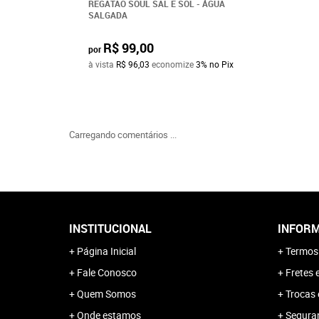
REGATÃO SOUL SAL E SOL - ÁGUA
SALGADA
R$ 99,00
por
à vista
R$ 96,03
economize
3%
no Pix
Carregando comentários ...
INSTITUCIONAL
INFORM
Página Inicial
Termos
Fale Conosco
Fretes 
Quem Somos
Trocas 
Onde estamos
Segura