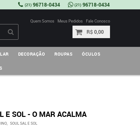
96718-0434
96718-0434
(21)
(21)
Quem Somos
Meus Pedidos
Fale Conosco
R$ 0,00
ULAR
DECORAÇÃO
ROUPAS
ÓCULOS
S
 E SOL - O MAR ACALMA
NINO
SOUL SAL E SOL