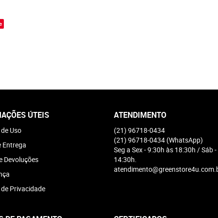
o
e
AÇÕES ÚTEIS
ATENDIMENTO
 de Uso
(21)
96718-0434
(21)
96718-0434
(WhatsApp)
e Entrega
Seg a Sex - 9:30h às 18:30h / Sáb -
e Devoluções
14:30h.
atendimento@greenstore4u.com.
nça
a de Privacidade