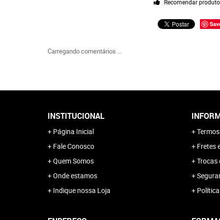
Recomendar produt
Sav
Carregando comentários ...
INSTITUCIONAL
INFORM
Página Inicial
Termos
Fale Conosco
Fretes 
Quem Somos
Trocas 
Onde estamos
Segura
Indique nossa Loja
Polític