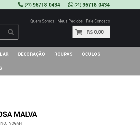
96718-0434
96718-0434
(21)
(21)
Quem Somos
Meus Pedidos
Fale Conosco
R$ 0,00
ULAR
DECORAÇÃO
ROUPAS
ÓCULOS
S
OSA MALVA
INO
VOGAH