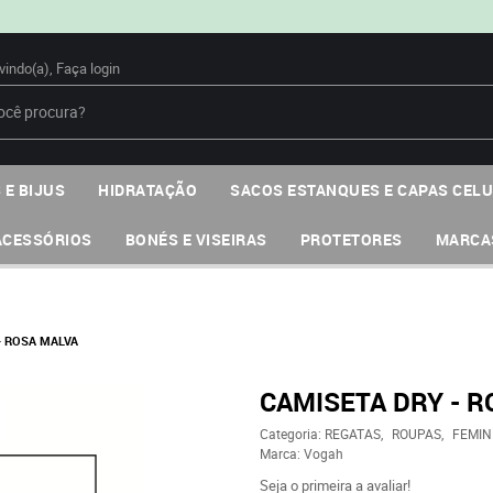
vindo(a),
Faça login
 E BIJUS
HIDRATAÇÃO
SACOS ESTANQUES E CAPAS CEL
ACESSÓRIOS
BONÉS E VISEIRAS
PROTETORES
MARCA
- ROSA MALVA
CAMISETA DRY - R
Categoria:
REGATAS
ROUPAS
FEMIN
Marca:
Vogah
Seja o primeira a avaliar!