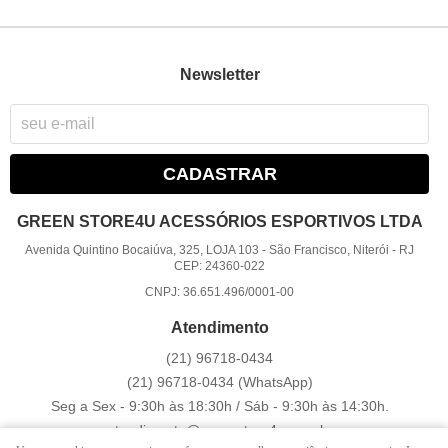
Newsletter
CADASTRAR
GREEN STORE4U ACESSÓRIOS ESPORTIVOS LTDA
Avenida Quintino Bocaiúva, 325, LOJA 103
-
São Francisco, Niterói
-
RJ
CEP: 24360-022
CNPJ: 36.651.496/0001-00
Atendimento
(21)
96718-0434
(21)
96718-0434
(WhatsApp)
Seg a Sex - 9:30h às 18:30h / Sáb - 9:30h às 14:30h.
atendimento@greenstore4u.com.br