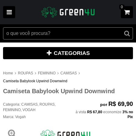
0
CATEGORIAS
Home
ROUPAS
FEMININO
CAMISAS
Camiseta Babylook Upwind Downwind
Camiseta Babylook Upwind Downwind
R$ 69,90
por
Categoria:
CAMISAS
,
ROUPAS
,
FEMININO
,
VOGAH
à vista
R$ 67,80
economize
3%
no
Marca:
Vogah
Pix