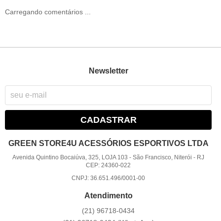
Carregando comentários ...
Newsletter
CADASTRAR
GREEN STORE4U ACESSÓRIOS ESPORTIVOS LTDA
Avenida Quintino Bocaiúva, 325, LOJA 103
-
São Francisco, Niterói
-
RJ
CEP: 24360-022
CNPJ: 36.651.496/0001-00
Atendimento
(21)
96718-0434