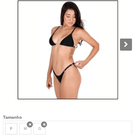
Tamanho
P
M
G
x
x