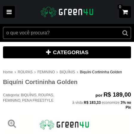
0
CATEGORIAS
Home
ROUPAS
FEMININO
BIQUÍNIS
Biquíni Cortininha Golden
Biquíni Cortininha Golden
R$ 189,00
por
Categoria:
BIQUÍNIS
,
ROUPAS
,
FEMININO
,
PENA FREESTYLE
à vista
R$ 183,33
economize
3%
no
Pix