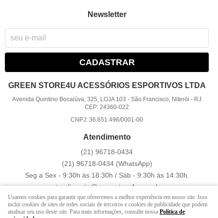
Newsletter
CADASTRAR
GREEN STORE4U ACESSÓRIOS ESPORTIVOS LTDA
Avenida Quintino Bocaiúva, 325, LOJA 103
-
São Francisco, Niterói
-
RJ
CEP: 24360-022
CNPJ: 36.651.496/0001-00
Atendimento
(21)
96718-0434
(21)
96718-0434
(WhatsApp)
Seg a Sex - 9:30h às 18:30h / Sáb - 9:30h às 14:30h.
atendimento@greenstore4u.com.br
Usamos cookies para garantir que oferecemos a melhor experiência em nosso site. Isso
inclui cookies de sites de redes sociais de terceiros e cookies de publicidade que podem
analisar seu uso deste site. Para mais informações, consulte nossa
Política de
LOJA VIRTUAL CRIADA POR