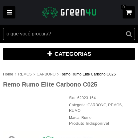
0
CATEGORIAS
Home
REMOS
CARBONO
Remo Rumo Elite Carbono C025
Remo Rumo Elite Carbono C025
Sku:
62023-154
Categoria:
CARBONO
,
REMOS
,
RUMO
Marca:
Rumo
Produto Indisponível