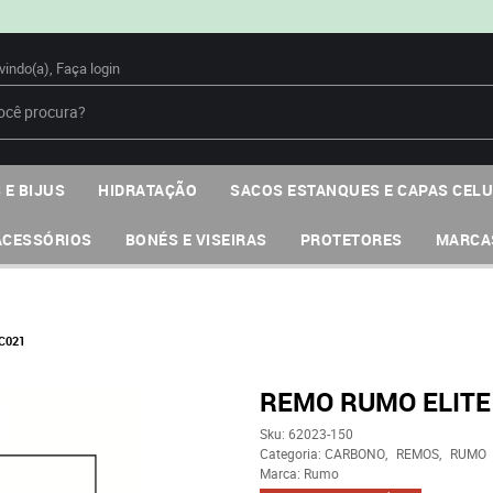
vindo(a),
Faça login
 E BIJUS
HIDRATAÇÃO
SACOS ESTANQUES E CAPAS CEL
ACESSÓRIOS
BONÉS E VISEIRAS
PROTETORES
MARCA
C021
REMO RUMO ELITE
Sku:
62023-150
Categoria:
CARBONO
REMOS
RUMO
Marca:
Rumo