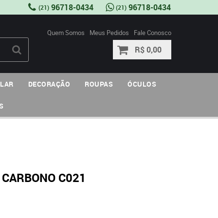
96718-0434
96718-0434
(21)
(21)
Quem Somos
Meus Pedidos
Fale Conosco
R$ 0,00
ULAR
DECORAÇÃO
ROUPAS
ÓCULOS
S
 CARBONO C021