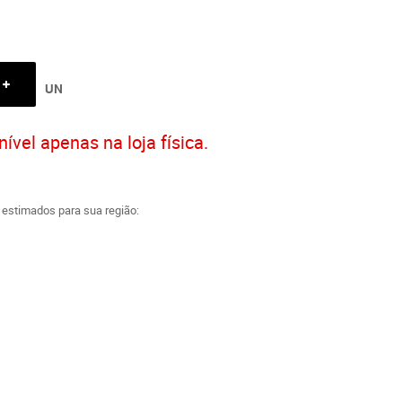
UN
ível apenas na loja física.
a estimados para sua região: