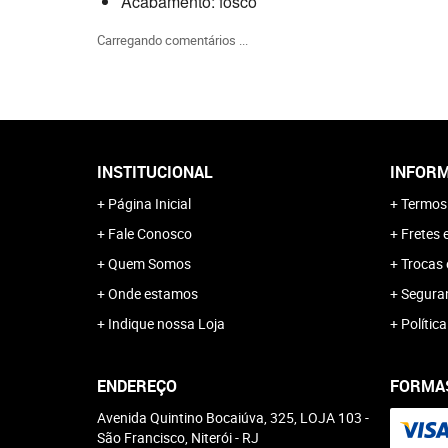
Acabamento: fosco
Carregando comentários ...
INSTITUCIONAL
INFORM
Página Inicial
Termos
Fale Conosco
Fretes 
Quem Somos
Trocas 
Onde estamos
Segura
Indique nossa Loja
Polític
ENDEREÇO
FORMA
Avenida Quintino Bocaiúva, 325, LOJA 103
-
São Francisco, Niterói
-
RJ