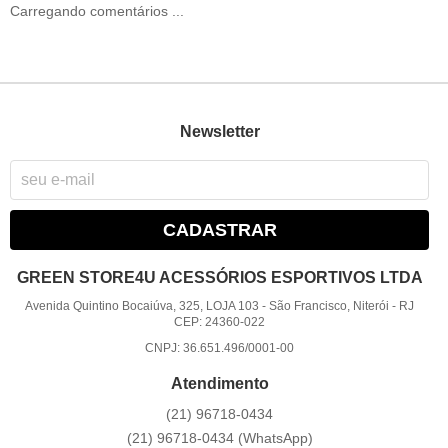
Carregando comentários ...
Newsletter
CADASTRAR
GREEN STORE4U ACESSÓRIOS ESPORTIVOS LTDA
Avenida Quintino Bocaiúva, 325, LOJA 103
-
São Francisco, Niterói
-
RJ
CEP: 24360-022
CNPJ: 36.651.496/0001-00
Atendimento
(21)
96718-0434
(21)
96718-0434
(WhatsApp)