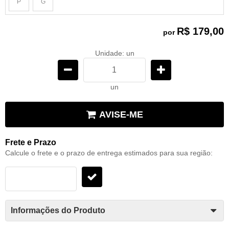
P
G
x
x
R$ 179,00
por
Unidade: un
un
AVISE-ME
Frete e Prazo
Calcule o frete e o prazo de entrega estimados para sua região:
Informações do Produto