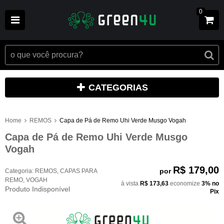
0
CATEGORIAS
Home
REMOS
Capa de Pá de Remo Uhi Verde Musgo Vogah
Capa de Pá de Remo Uhi Verde Musgo
Vogah
R$ 179,00
por
Categoria:
REMOS
,
CAPAS PARA
REMO
,
VOGAH
à vista
R$ 173,63
economize
3%
no
Produto Indisponível
Pix