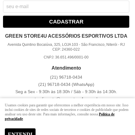
CADASTRAR
GREEN STORE4U ACESSÓRIOS ESPORTIVOS LTDA
Avenida Quintino Bocaiúva, 325, LOJA 103
-
São Francisco, Niterói
-
RJ
CEP: 24360-022
CNPJ: 36.651.496/0001-00
Atendimento
(21)
96718-0434
(21)
96718-0434
(WhatsApp)
Seg a Sex - 9:30h às 18:30h / Sáb - 9:30h às 14:30h.
atendimento@greenstore4u.com.br
Usamos cookies para garantir que oferecemos a melhor experiência em nosso site. Isso
inclui cookies de sites de redes sociais de terceiros e cookies de publicidade que podem
analisar seu uso deste site. Para mais informações, consulte nossa
Política de
LOJA VIRTUAL CRIADA POR
privacidade
.
ENTENDI