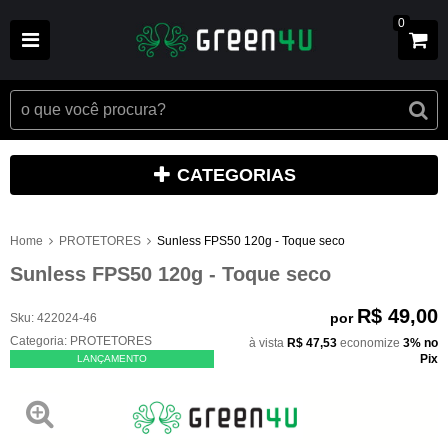
0
CATEGORIAS
Home
PROTETORES
Sunless FPS50 120g - Toque seco
Sunless FPS50 120g - Toque seco
R$ 49,00
por
Sku:
422024-46
Categoria:
PROTETORES
à vista
R$ 47,53
economize
3%
no
Pix
LANÇAMENTO