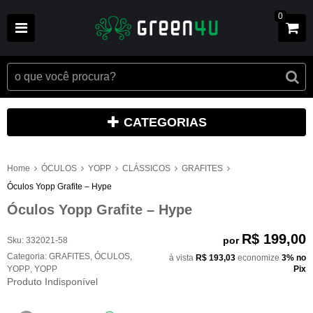
0
CATEGORIAS
Home
ÓCULOS
YOPP
CLÁSSICOS
GRAFITES
Óculos Yopp Grafite – Hype
Óculos Yopp Grafite – Hype
R$ 199,00
por
Sku:
332021-58
Categoria:
GRAFITES
,
ÓCULOS
,
à vista
R$ 193,03
economize
3%
no
YOPP
,
YOPP
Pix
Produto Indisponível