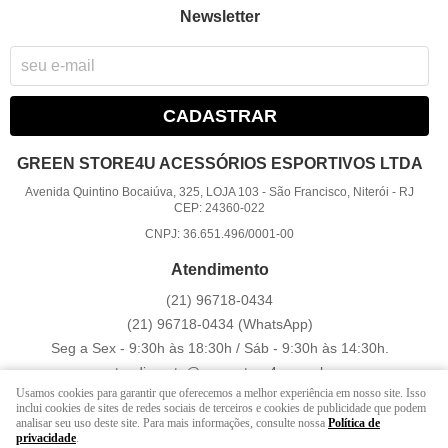
Newsletter
CADASTRAR
GREEN STORE4U ACESSÓRIOS ESPORTIVOS LTDA
Avenida Quintino Bocaiúva, 325, LOJA 103
-
São Francisco, Niterói
-
RJ
CEP: 24360-022
CNPJ: 36.651.496/0001-00
Atendimento
(21)
96718-0434
(21)
96718-0434
(WhatsApp)
Seg a Sex - 9:30h às 18:30h / Sáb - 9:30h às 14:30h.
atendimento@greenstore4u.com.br
Usamos cookies para garantir que oferecemos a melhor experiência em nosso site. Isso
inclui cookies de sites de redes sociais de terceiros e cookies de publicidade que podem
analisar seu uso deste site. Para mais informações, consulte nossa
Política de
LOJA VIRTUAL CRIADA POR
privacidade
.