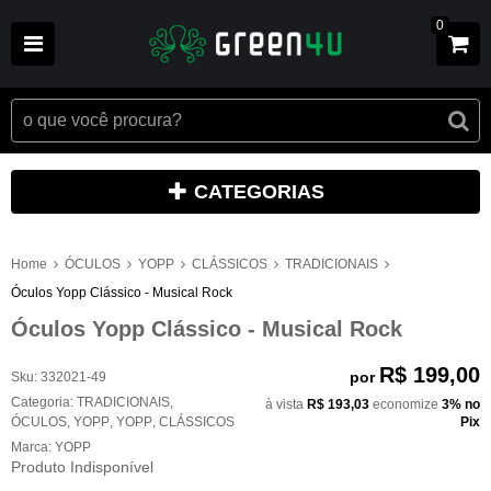
0
CATEGORIAS
Home
ÓCULOS
YOPP
CLÁSSICOS
TRADICIONAIS
Óculos Yopp Clássico - Musical Rock
Óculos Yopp Clássico - Musical Rock
R$ 199,00
por
Sku:
332021-49
Categoria:
TRADICIONAIS
,
à vista
R$ 193,03
economize
3%
no
ÓCULOS
,
YOPP
,
YOPP
,
CLÁSSICOS
Pix
Marca:
YOPP
Produto Indisponível