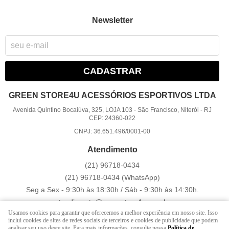
Newsletter
CADASTRAR
GREEN STORE4U ACESSÓRIOS ESPORTIVOS LTDA
Avenida Quintino Bocaiúva, 325, LOJA 103
-
São Francisco, Niterói
-
RJ
CEP: 24360-022
CNPJ: 36.651.496/0001-00
Atendimento
(21)
96718-0434
(21)
96718-0434
(WhatsApp)
Seg a Sex - 9:30h às 18:30h / Sáb - 9:30h às 14:30h.
atendimento@greenstore4u.com.br
Usamos cookies para garantir que oferecemos a melhor experiência em nosso site. Isso
inclui cookies de sites de redes sociais de terceiros e cookies de publicidade que podem
analisar seu uso deste site. Para mais informações, consulte nossa
Política de