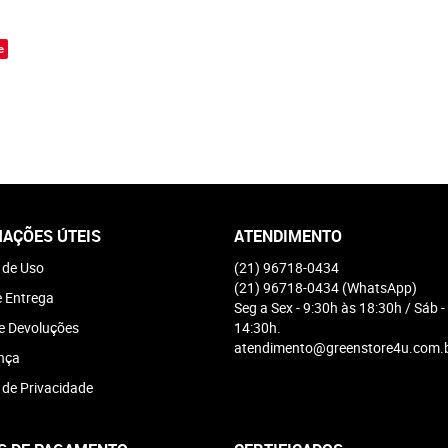
o
e
AÇÕES ÚTEIS
ATENDIMENTO
 de Uso
(21)
96718-0434
(21)
96718-0434
(WhatsApp)
e Entrega
Seg a Sex - 9:30h às 18:30h / Sáb -
e Devoluções
14:30h.
atendimento@greenstore4u.com.
nça
a de Privacidade