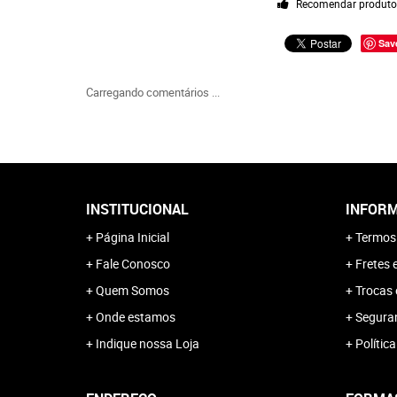
Recomendar produt
Sav
Carregando comentários ...
INSTITUCIONAL
INFORM
Página Inicial
Termos
Fale Conosco
Fretes 
Quem Somos
Trocas 
Onde estamos
Segura
Indique nossa Loja
Polític