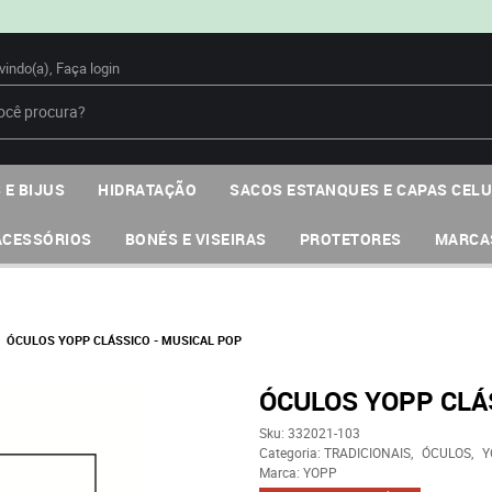
vindo(a),
Faça login
 E BIJUS
HIDRATAÇÃO
SACOS ESTANQUES E CAPAS CEL
ACESSÓRIOS
BONÉS E VISEIRAS
PROTETORES
MARCA
ÓCULOS YOPP CLÁSSICO - MUSICAL POP
ÓCULOS YOPP CLÁ
Sku:
332021-103
Categoria:
TRADICIONAIS
ÓCULOS
Y
Marca:
YOPP