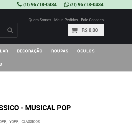
96718-0434
96718-0434
(21)
(21)
Quem Somos
Meus Pedidos
Fale Conosco
R$ 0,00
ULAR
DECORAÇÃO
ROUPAS
ÓCULOS
S
SSICO - MUSICAL POP
OPP
YOPP
CLÁSSICOS