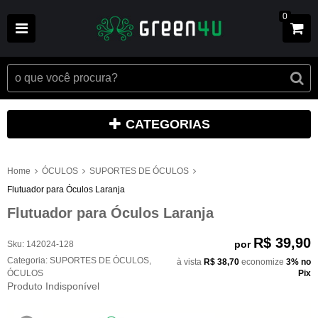
0
CATEGORIAS
Home
ÓCULOS
SUPORTES DE ÓCULOS
Flutuador para Óculos Laranja
Flutuador para Óculos Laranja
R$ 39,90
por
Sku:
142024-128
Categoria:
SUPORTES DE ÓCULOS
,
à vista
R$ 38,70
economize
3%
no
ÓCULOS
Pix
Produto Indisponível