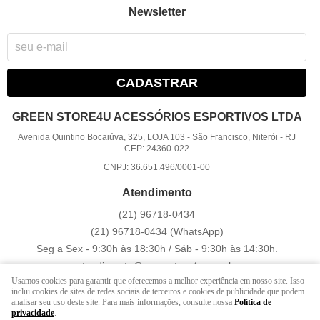
Newsletter
CADASTRAR
GREEN STORE4U ACESSÓRIOS ESPORTIVOS LTDA
Avenida Quintino Bocaiúva, 325, LOJA 103
-
São Francisco, Niterói
-
RJ
CEP: 24360-022
CNPJ: 36.651.496/0001-00
Atendimento
(21)
96718-0434
(21)
96718-0434
(WhatsApp)
Seg a Sex - 9:30h às 18:30h / Sáb - 9:30h às 14:30h.
atendimento@greenstore4u.com.br
Usamos cookies para garantir que oferecemos a melhor experiência em nosso site. Isso
inclui cookies de sites de redes sociais de terceiros e cookies de publicidade que podem
analisar seu uso deste site. Para mais informações, consulte nossa
Política de
LOJA VIRTUAL CRIADA POR
privacidade
.