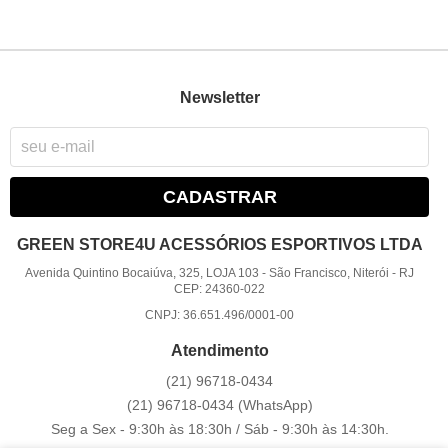
Newsletter
CADASTRAR
GREEN STORE4U ACESSÓRIOS ESPORTIVOS LTDA
Avenida Quintino Bocaiúva, 325, LOJA 103
-
São Francisco, Niterói
-
RJ
CEP: 24360-022
CNPJ: 36.651.496/0001-00
Atendimento
(21)
96718-0434
(21)
96718-0434
(WhatsApp)
Seg a Sex - 9:30h às 18:30h / Sáb - 9:30h às 14:30h.