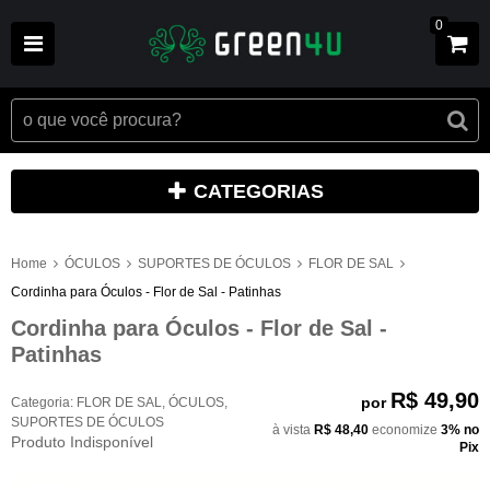
0
CATEGORIAS
Home
ÓCULOS
SUPORTES DE ÓCULOS
FLOR DE SAL
Cordinha para Óculos - Flor de Sal - Patinhas
Cordinha para Óculos - Flor de Sal -
Patinhas
R$ 49,90
por
Categoria:
FLOR DE SAL
,
ÓCULOS
,
SUPORTES DE ÓCULOS
à vista
R$ 48,40
economize
3%
no
Produto Indisponível
Pix