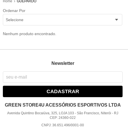
Home
GUEPARDO
Ordenar Por
Selecione
Nenhum produto encontrado.
Newsletter
CADASTRAR
GREEN STORE4U ACESSÓRIOS ESPORTIVOS LTDA
Avenida Quintino Bocaiúva, 325, LOJA 103
-
São Francisco, Niterói
-
RJ
CEP: 24360-022
CNPJ: 36.651.496/0001-00