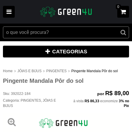
0
CATEGORIAS
Home
JÓIAS E BIJUS
PINGENTES
Pingente Mandala Pôr do sol
Pingente Mandala Pôr do sol
R$ 89,00
por
Sku:
392022-184
Categoria:
PINGENTES
,
JÓIAS E
à vista
R$ 86,33
economize
3%
no
BIJUS
Pix