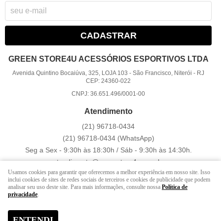
CADASTRAR
GREEN STORE4U ACESSÓRIOS ESPORTIVOS LTDA
Avenida Quintino Bocaiúva, 325, LOJA 103
-
São Francisco, Niterói
-
RJ
CEP: 24360-022
CNPJ: 36.651.496/0001-00
Atendimento
(21)
96718-0434
(21)
96718-0434
(WhatsApp)
Seg a Sex - 9:30h às 18:30h / Sáb - 9:30h às 14:30h.
atendimento@greenstore4u.com.br
Usamos cookies para garantir que oferecemos a melhor experiência em nosso site. Isso
inclui cookies de sites de redes sociais de terceiros e cookies de publicidade que podem
analisar seu uso deste site. Para mais informações, consulte nossa
Política de
LOJA VIRTUAL CRIADA POR
privacidade
.
ENTENDI