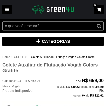
0
CATEGORIAS
Home
COLETES
Colete Auxiliar de Flutuação Vogah Colors Grafite
Colete Auxiliar de Flutuação Vogah Colors
Grafite
R$ 659,00
por
Categoria:
COLETES
,
VOGAH
Marca:
Vogah
à vista
R$ 639,23
economize
3%
no
Produto Indisponível
Pix
ou em
6x
de
R$ 121,61