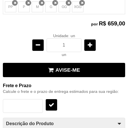
PP
P
M
G
GG
XGG
x
x
x
x
x
x
R$ 659,00
por
Unidade: un
un
AVISE-ME
Frete e Prazo
Calcule o frete e o prazo de entrega estimados para sua região:
Descrição do Produto