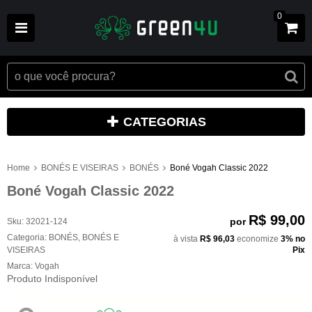
0
CATEGORIAS
Home
BONÉS E VISEIRAS
BONÉS
Boné Vogah Classic 2022
Boné Vogah Classic 2022
R$ 99,00
por
Sku:
32021-124
Categoria:
BONÉS
,
BONÉS E
à vista
R$ 96,03
economize
3%
no
VISEIRAS
Pix
Marca:
Vogah
Produto Indisponível