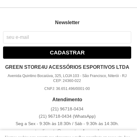
Newsletter
CADASTRAR
GREEN STORE4U ACESSÓRIOS ESPORTIVOS LTDA
Avenida Quintino Bocaiúva, 325, LOJA 103
-
São Francisco, Niterói
-
RJ
CEP: 24360-022
CNPJ: 36.651.496/0001-00
Atendimento
(21)
96718-0434
(21)
96718-0434
(WhatsApp)
Seg a Sex - 9:30h às 18:30h / Sáb - 9:30h às 14:30h.
atendimento@greenstore4u.com.br