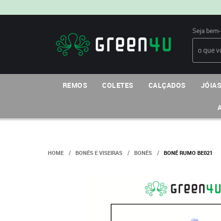
Seja bem-
REMOS
COLETES
CALÇADOS
JÓIAS
HOME
BONÉS E VISEIRAS
BONÉS
BONÉ RUMO BE021