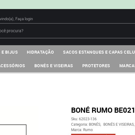
vindo(a),
Faça login
 E BIJUS
HIDRATAÇÃO
SACOS ESTANQUES E CAPAS CEL
ACESSÓRIOS
BONÉS E VISEIRAS
PROTETORES
MARCA
BONÉ RUMO BE02
Sku:
62023-136
Categoria:
BONÉS
BONÉS E VISEIRAS
Marca:
Rumo