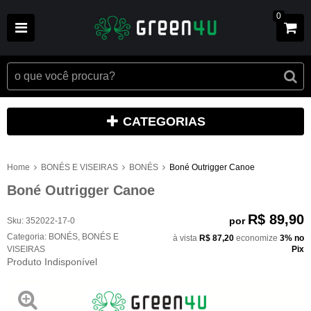
0
CATEGORIAS
Home
BONÉS E VISEIRAS
BONÉS
Boné Outrigger Canoe
Boné Outrigger Canoe
R$ 89,90
por
Sku:
352022-17-0
Categoria:
BONÉS
,
BONÉS E
à vista
R$ 87,20
economize
3%
no
VISEIRAS
Pix
Produto Indisponível