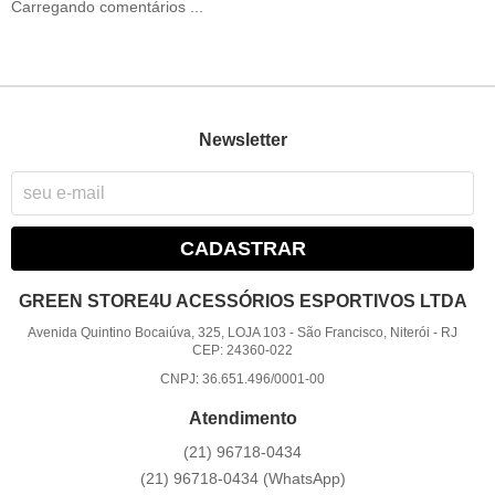
Carregando comentários ...
Newsletter
CADASTRAR
GREEN STORE4U ACESSÓRIOS ESPORTIVOS LTDA
Avenida Quintino Bocaiúva, 325, LOJA 103
-
São Francisco, Niterói
-
RJ
CEP: 24360-022
CNPJ: 36.651.496/0001-00
Atendimento
(21)
96718-0434
(21)
96718-0434
(WhatsApp)